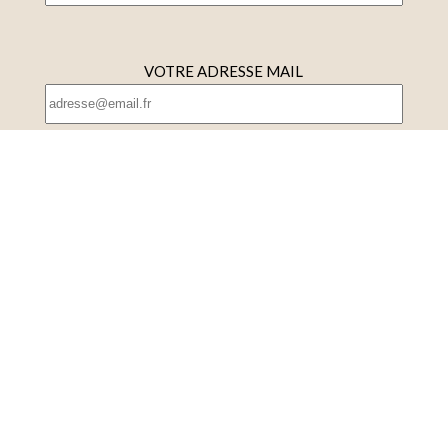
VOTRE ADRESSE MAIL
VOTRE NUMÉRO DE TÉLÉPHONE
RENSEIGNEMENTS/COMPLÉMENT D'INFORMATION