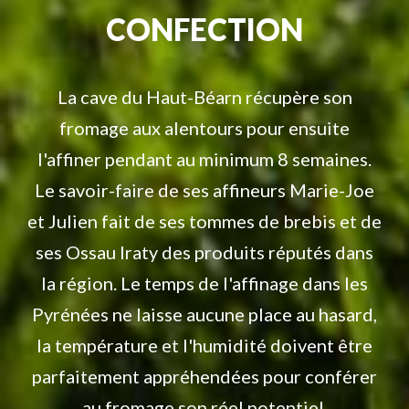
CONFECTION
La cave du Haut-Béarn récupère son
fromage aux alentours pour ensuite
l'affiner pendant au minimum 8 semaines.
Le savoir-faire de ses affineurs Marie-Joe
et Julien fait de ses tommes de brebis et de
ses Ossau Iraty des produits réputés dans
la région. Le temps de l'affinage dans les
Pyrénées ne laisse aucune place au hasard,
la température et l'humidité doivent être
parfaitement appréhendées pour conférer
au fromage son réel potentiel.