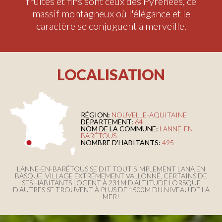
fruités et fins sont ceux des Pyrénées, ce
massif montagneux où l'élégance et le
caractère se conjuguent à merveille.
LOCALISATION
RÉGION:
NOUVELLE-AQUITAINE
DÉPARTEMENT:
64
NOM DE LA COMMUNE:
LANNE-EN-
BARÉTOUS
NOMBRE D'HABITANTS:
495
LANNE-EN-BARÉTOUS SE DIT TOUT SIMPLEMENT LANA EN
BASQUE. VILLAGE EXTRÊMEMENT VALLONNÉ, CERTAINS DE
SES HABITANTS LOGENT À 231M D'ALTITUDE LORSQUE
D'AUTRES SE TROUVENT À PLUS DE 1500M DU NIVEAU DE LA
MER!